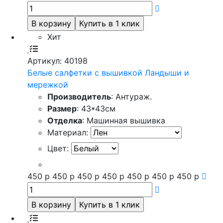
Хит
Артикул: 40198
Белые салфетки с вышивкой Ландыши и
мережкой
Производитель
: Антураж.
Размер
: 43*43см
Отделка
: Машинная вышивка
Материал:
Цвет:
450
р
450
р
450
р
450
р
450
р
450
р
450
р