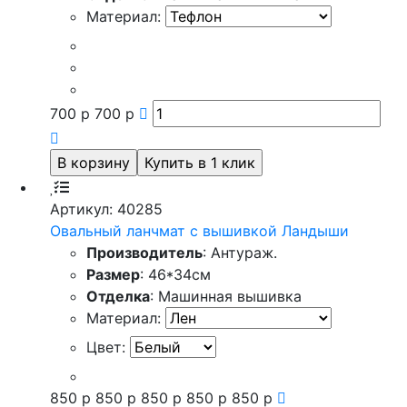
Материал:
700
р
700
р
Артикул: 40285
Овальный ланчмат с вышивкой Ландыши
Производитель
: Антураж.
Размер
: 46*34см
Отделка
: Машинная вышивка
Материал:
Цвет:
850
р
850
р
850
р
850
р
850
р