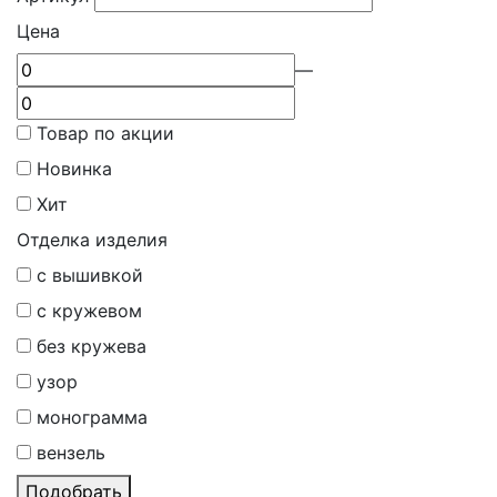
Цена
—
Товар по акции
Новинка
Хит
Отделка изделия
с вышивкой
с кружевом
без кружева
узор
монограмма
вензель
Подобрать