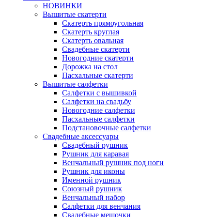
НОВИНКИ
Вышитые скатерти
Скатерть прямоугольная
Скатерть круглая
Скатерть овальная
Свадебные скатерти
Новогодние скатерти
Дорожка на стол
Пасхальные скатерти
Вышитые салфетки
Салфетки с вышивкой
Салфетки на свадьбу
Новогодние салфетки
Пасхальные салфетки
Подстановочные салфетки
Свадебные аксессуары
Свадебный рушник
Рушник для каравая
Венчальный рушник под ноги
Рушник для иконы
Именной рушник
Союзный рушник
Венчальный набор
Салфетки для венчания
Свадебные мешочки