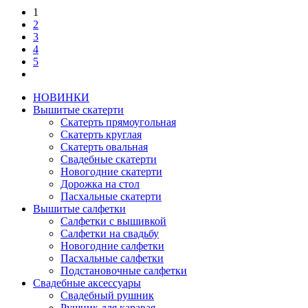
1
2
3
4
5
НОВИНКИ
Вышитые скатерти
Скатерть прямоугольная
Скатерть круглая
Скатерть овальная
Свадебные скатерти
Новогодние скатерти
Дорожка на стол
Пасхальные скатерти
Вышитые салфетки
Салфетки с вышивкой
Салфетки на свадьбу
Новогодние салфетки
Пасхальные салфетки
Подстановочные салфетки
Свадебные аксессуары
Свадебный рушник
Рушник для каравая