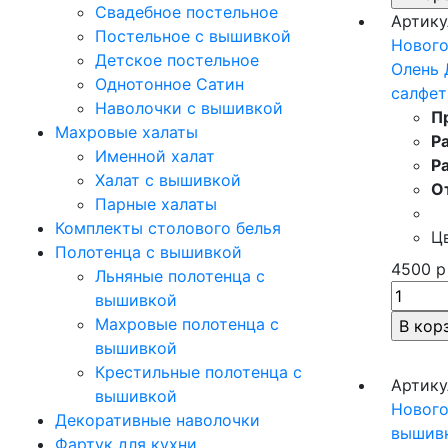
Свадебное постельное
Артику
Постельное с вышивкой
Нового
Детское постельное
Олень 
Однотонное Сатин
салфет
Наволочки с вышивкой
П
Махровые халаты
Р
Именной халат
Р
Халат с вышивкой
О
Парные халаты
Комплекты столового белья
Ц
Полотенца с вышивкой
4500
р
Льняные полотенца с
вышивкой
Махровые полотенца с
вышивкой
Крестильные полотенца с
Артику
вышивкой
Нового
Декоративные наволочки
вышив
Фартук для кухни