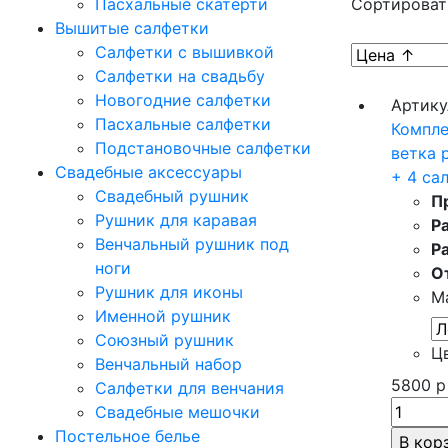
Пасхальные скатерти
Сортироват
Вышитые салфетки
Салфетки с вышивкой
Салфетки на свадьбу
Новогодние салфетки
Артику
Пасхальные салфетки
Компле
Подстановочные салфетки
ветка 
Свадебные аксессуары
+ 4 са
Свадебный рушник
П
Рушник для каравая
Р
Венчальный рушник под
Р
ноги
О
Рушник для иконы
М
Именной рушник
Союзный рушник
Ц
Венчальный набор
5800
р
Салфетки для венчания
Свадебные мешочки
Постельное белье