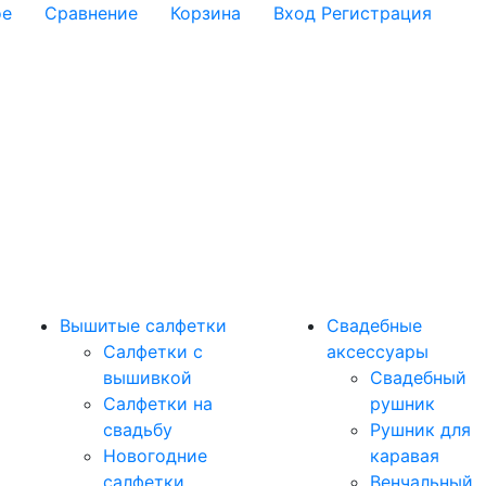
ое
Сравнение
Корзина
Вход
Регистрация
Вышитые салфетки
Свадебные
Салфетки с
аксессуары
вышивкой
Свадебный
Салфетки на
рушник
свадьбу
Рушник для
Новогодние
каравая
салфетки
Венчальный