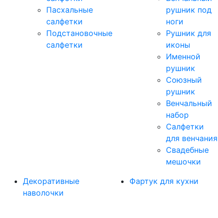
Пасхальные
рушник под
салфетки
ноги
Подстановочные
Рушник для
салфетки
иконы
Именной
рушник
Союзный
рушник
Венчальный
набор
Салфетки
для венчания
Свадебные
мешочки
Декоративные
Фартук для кухни
наволочки