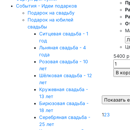
П
События - Идеи подарков
Р
Подарок на свадьбу
Р
Подарок на юбилей
О
свадьбы
М
Ситцевая свадьба - 1
год
Ц
Льняная свадьба - 4
года
5400
р
Розовая свадьба - 10
лет
Шёлковая свадьба - 12
лет
Кружевная свадьба -
13 лет
Бирюзовая свадьба -
18 лет
1
2
3
Серебряная свадьба -
25 лет