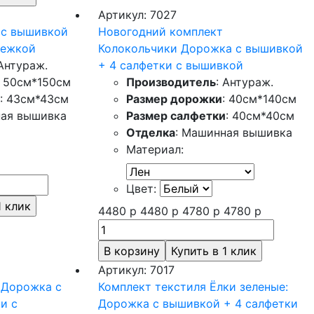
Артикул: 7027
 с вышивкой
Новогодний комплект
режкой
Колокольчики Дорожка с вышивкой
 Антураж.
+ 4 салфетки с вышивкой
: 50см*150см
Производитель
: Антураж.
: 43см*43см
Размер дорожки
: 40см*140см
ная вышивка
Размер салфетки
: 40см*40см
Отделка
: Машинная вышивка
Материал:
Цвет:
4480
р
4480
р
4780
р
4780
р
Артикул: 7017
 Дорожка с
Комплект текстиля Ёлки зеленые:
и с
Дорожка с вышивкой + 4 салфетки