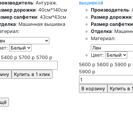
роизводитель
: Антураж.
вышивкой
азмер дорожки
: 40см*140см
Производитель
:
азмер салфетки
: 43см*43см
Размер дорожки
тделка
: Машинная вышивка
Размер салфетки
атериал:
Отделка
: Машин
Материал:
вет:
Цвет:
5400
р
5700
р
5700
р
5600
р
5600
р
5900
р
5900
р