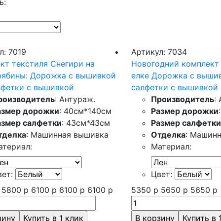
ь:
л: 7019
Артикул: 7034
кт текстиля Снегири на
Новогодний комплект 
рябины: Дорожка с вышивкой
елке Дорожка с вышив
лфетки с вышивкой
салфетки с вышивкой
роизводитель
: Антураж.
Производитель
:
азмер дорожки
: 40см*140см
Размер дорожки
азмер салфетки
: 43см*43см
Размер салфетки
тделка
: Машинная вышивка
Отделка
: Машин
атериал:
Материал:
вет:
Цвет:
5800
р
6100
р
6100
р
6100
р
5350
р
5650
р
5650
р