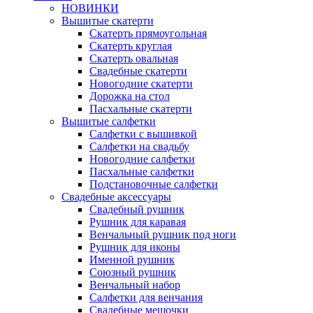
НОВИНКИ
Вышитые скатерти
Скатерть прямоугольная
Скатерть круглая
Скатерть овальная
Свадебные скатерти
Новогодние скатерти
Дорожка на стол
Пасхальные скатерти
Вышитые салфетки
Салфетки с вышивкой
Салфетки на свадьбу
Новогодние салфетки
Пасхальные салфетки
Подстановочные салфетки
Свадебные аксессуары
Свадебный рушник
Рушник для каравая
Венчальный рушник под ноги
Рушник для иконы
Именной рушник
Союзный рушник
Венчальный набор
Салфетки для венчания
Свадебные мешочки