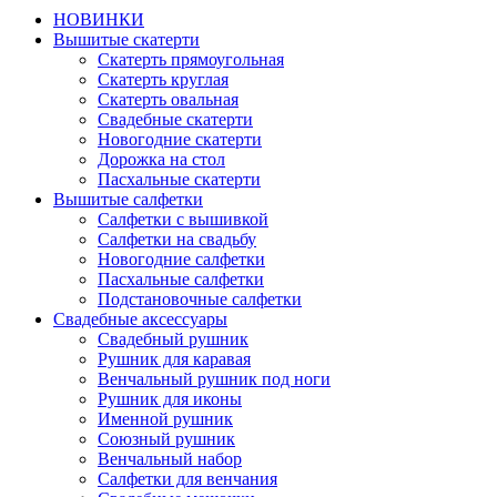
НОВИНКИ
Вышитые скатерти
Скатерть прямоугольная
Скатерть круглая
Скатерть овальная
Свадебные скатерти
Новогодние скатерти
Дорожка на стол
Пасхальные скатерти
Вышитые салфетки
Салфетки с вышивкой
Салфетки на свадьбу
Новогодние салфетки
Пасхальные салфетки
Подстановочные салфетки
Свадебные аксессуары
Свадебный рушник
Рушник для каравая
Венчальный рушник под ноги
Рушник для иконы
Именной рушник
Союзный рушник
Венчальный набор
Салфетки для венчания