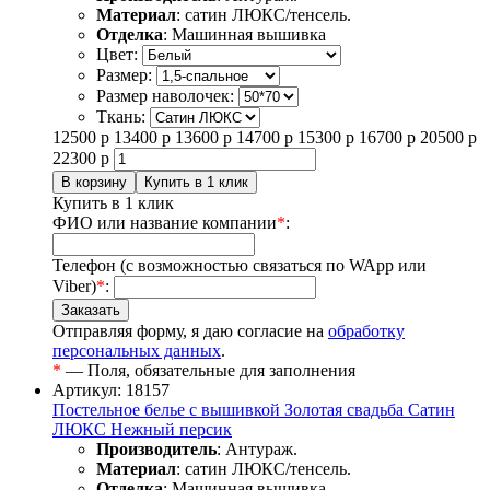
Материал
: сатин ЛЮКС/тенсель.
Отделка
: Машинная вышивка
Цвет:
Размер:
Размер наволочек:
Ткань:
12500
р
13400
р
13600
р
14700
р
15300
р
16700
р
20500
р
22300
р
Купить в 1 клик
ФИО или название компании
*
:
Телефон (с возможностью связаться по WApp или
Viber)
*
:
Отправляя форму, я даю согласие на
обработку
персональных данных
.
*
— Поля, обязательные для заполнения
Артикул: 18157
Постельное белье с вышивкой Золотая свадьба Сатин
ЛЮКС Нежный персик
Производитель
: Антураж.
Материал
: сатин ЛЮКС/тенсель.
Отделка
: Машинная вышивка