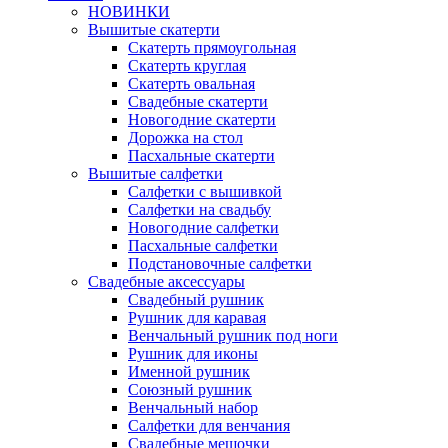
НОВИНКИ
Вышитые скатерти
Скатерть прямоугольная
Скатерть круглая
Скатерть овальная
Свадебные скатерти
Новогодние скатерти
Дорожка на стол
Пасхальные скатерти
Вышитые салфетки
Салфетки с вышивкой
Салфетки на свадьбу
Новогодние салфетки
Пасхальные салфетки
Подстановочные салфетки
Свадебные аксессуары
Свадебный рушник
Рушник для каравая
Венчальный рушник под ноги
Рушник для иконы
Именной рушник
Союзный рушник
Венчальный набор
Салфетки для венчания
Свадебные мешочки