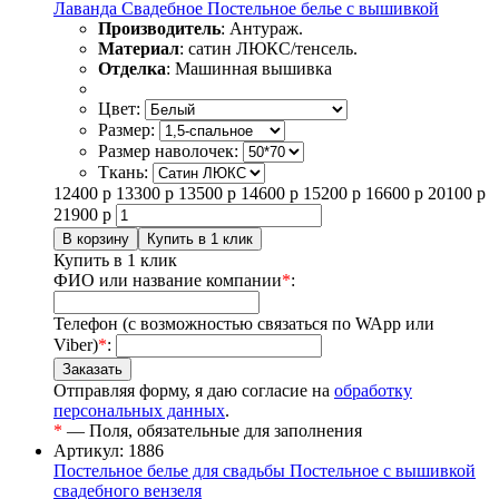
Лаванда Свадебное Постельное белье с вышивкой
Производитель
: Антураж.
Материал
: сатин ЛЮКС/тенсель.
Отделка
: Машинная вышивка
Цвет:
Размер:
Размер наволочек:
Ткань:
12400
р
13300
р
13500
р
14600
р
15200
р
16600
р
20100
р
21900
р
Купить в 1 клик
ФИО или название компании
*
:
Телефон (с возможностью связаться по WApp или
Viber)
*
:
Отправляя форму, я даю согласие на
обработку
персональных данных
.
*
— Поля, обязательные для заполнения
Артикул: 1886
Постельное белье для свадьбы Постельное с вышивкой
свадебного вензеля