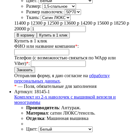
Цвет:
Размер:
Размер наволочек:
Ткань:
11400
р
12300
р
12500
р
13600
р
14200
р
15600
р
18250
р
20000
р
Купить в 1 клик
ФИО или название компании
*
:
Телефон (с возможностью связаться по WApp или
Viber)
*
:
Отправляя форму, я даю согласие на
обработку
персональных данных
.
*
— Поля, обязательные для заполнения
Артикул: 18145-1
Комплект из 2-х наволочек с вышивкой вензеля и
монограммы
Производитель
: Антураж.
Материал
: сатин ЛЮКС/тенсель.
Отделка
: Машинная вышивка
Цвет: