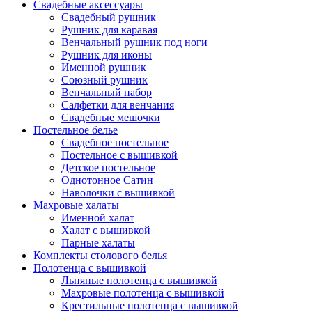
Свадебные аксессуары
Свадебный рушник
Рушник для каравая
Венчальный рушник под ноги
Рушник для иконы
Именной рушник
Союзный рушник
Венчальный набор
Салфетки для венчания
Свадебные мешочки
Постельное белье
Свадебное постельное
Постельное с вышивкой
Детское постельное
Однотонное Сатин
Наволочки с вышивкой
Махровые халаты
Именной халат
Халат с вышивкой
Парные халаты
Комплекты столового белья
Полотенца с вышивкой
Льняные полотенца с вышивкой
Махровые полотенца с вышивкой
Крестильные полотенца с вышивкой