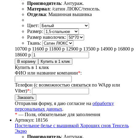
Производитель
: Антураж.
Материал
: /сатин ЛЮКС/тенсель.
Отделка
: Машинная вышивка
Цвет:
Размер:
Размер наволочек:
Ткань:
10700
р
11600
р
11800
р
12900
р
13500
р
14900
р
16800
р
18600
р
Купить в 1 клик
ФИО или название компании
*
:
Телефон (с возможностью связаться по WApp или
Viber)
*
:
Отправляя форму, я даю согласие на
обработку
персональных данных
.
*
— Поля, обязательные для заполнения
Артикул: 18156
Постельное белье с вышивкой Хороших снов Тенсель
Экрю
Производитель
: Антураж.