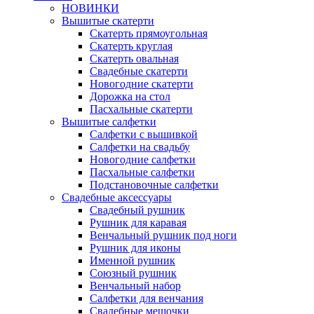
НОВИНКИ
Вышитые скатерти
Скатерть прямоугольная
Скатерть круглая
Скатерть овальная
Свадебные скатерти
Новогодние скатерти
Дорожка на стол
Пасхальные скатерти
Вышитые салфетки
Салфетки с вышивкой
Салфетки на свадьбу
Новогодние салфетки
Пасхальные салфетки
Подстановочные салфетки
Свадебные аксессуары
Свадебный рушник
Рушник для каравая
Венчальный рушник под ноги
Рушник для иконы
Именной рушник
Союзный рушник
Венчальный набор
Салфетки для венчания
Свадебные мешочки