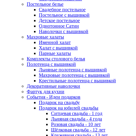
Постельное белье
Свадебное постельное
Постельное с вышивкой
Детское постельное
Однотонное Сатин
Наволочки с вышивкой
Махровые халаты
Именной халат
Халат с вышивкой
Парные халаты
Комплекты столового белья
Полотенца с вышивкой
Льняные полотенца с вышивкой
Махровые полотенца с вышивкой
Крестильные полотенца с вышивкой
Декоративные наволочки
Фартук для кухни
События - Идеи подарков
Подарок на свадьбу
Подарок на юбилей свадьбы
Ситцевая свадьба - 1 год
Льняная свадьба - 4 года
Розовая свадьба - 10 лет
Шёлковая свадьба - 12 лет
Кружевная свадьба - 13 лет