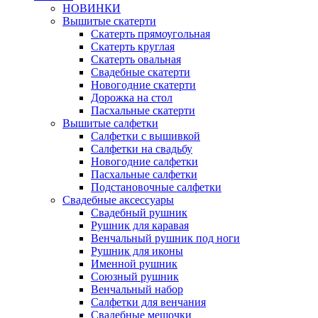
НОВИНКИ
Вышитые скатерти
Скатерть прямоугольная
Скатерть круглая
Скатерть овальная
Свадебные скатерти
Новогодние скатерти
Дорожка на стол
Пасхальные скатерти
Вышитые салфетки
Салфетки с вышивкой
Салфетки на свадьбу
Новогодние салфетки
Пасхальные салфетки
Подстановочные салфетки
Свадебные аксессуары
Свадебный рушник
Рушник для каравая
Венчальный рушник под ноги
Рушник для иконы
Именной рушник
Союзный рушник
Венчальный набор
Салфетки для венчания
Свадебные мешочки