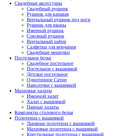
Свадебные аксессуары
Свадебный рушник
Рушник для каравая
Венчальный рушник под ноги
Рушник для иконы
Именной рушник
Союзный рушник
Венчальный набор
Салфетки для венчания
Свадебные мешочки
Постельное белье
Свадебное постельное
Постельное с вышивкой
Детское постельное
Однотонное Сатин
Наволочки с вышивкой
Махровые халаты
Именной халат
Халат с вышивкой
Парные халаты
Комплекты столового белья
Полотенца с вышивкой
Льняные полотенца с вышивкой
Махровые полотенца с вышивкой
Крестильные полотенца с вышивкой