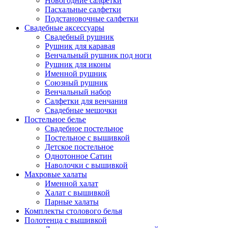
Новогодние салфетки
Пасхальные салфетки
Подстановочные салфетки
Свадебные аксессуары
Свадебный рушник
Рушник для каравая
Венчальный рушник под ноги
Рушник для иконы
Именной рушник
Союзный рушник
Венчальный набор
Салфетки для венчания
Свадебные мешочки
Постельное белье
Свадебное постельное
Постельное с вышивкой
Детское постельное
Однотонное Сатин
Наволочки с вышивкой
Махровые халаты
Именной халат
Халат с вышивкой
Парные халаты
Комплекты столового белья
Полотенца с вышивкой