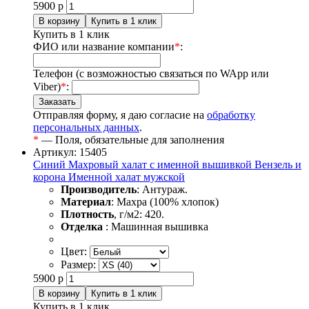
5900
р
Купить в 1 клик
ФИО или название компании
*
:
Телефон (с возможностью связаться по WApp или
Viber)
*
:
Отправляя форму, я даю согласие на
обработку
персональных данных
.
*
— Поля, обязательные для заполнения
Артикул: 15405
Синий Махровый халат с именной вышивкой Вензель и
корона Именной халат мужской
Производитель
: Антураж.
Материал
: Махра (100% хлопок)
Плотность
, г/м2: 420.
Отделка
: Машинная вышивка
Цвет:
Размер:
5900
р
Купить в 1 клик