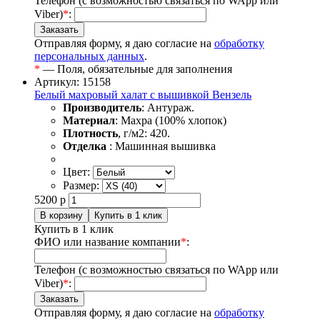
Телефон (с возможностью связаться по WApp или
Viber)
*
:
Отправляя форму, я даю согласие на
обработку
персональных данных
.
*
— Поля, обязательные для заполнения
Артикул: 15158
Белый махровый халат с вышивкой Вензель
Производитель
: Антураж.
Материал
: Махра (100% хлопок)
Плотность
, г/м2: 420.
Отделка
: Машинная вышивка
Цвет:
Размер:
5200
р
Купить в 1 клик
ФИО или название компании
*
:
Телефон (с возможностью связаться по WApp или
Viber)
*
:
Отправляя форму, я даю согласие на
обработку