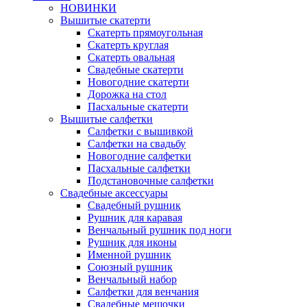
НОВИНКИ
Вышитые скатерти
Скатерть прямоугольная
Скатерть круглая
Скатерть овальная
Свадебные скатерти
Новогодние скатерти
Дорожка на стол
Пасхальные скатерти
Вышитые салфетки
Салфетки с вышивкой
Салфетки на свадьбу
Новогодние салфетки
Пасхальные салфетки
Подстановочные салфетки
Свадебные аксессуары
Свадебный рушник
Рушник для каравая
Венчальный рушник под ноги
Рушник для иконы
Именной рушник
Союзный рушник
Венчальный набор
Салфетки для венчания
Свадебные мешочки