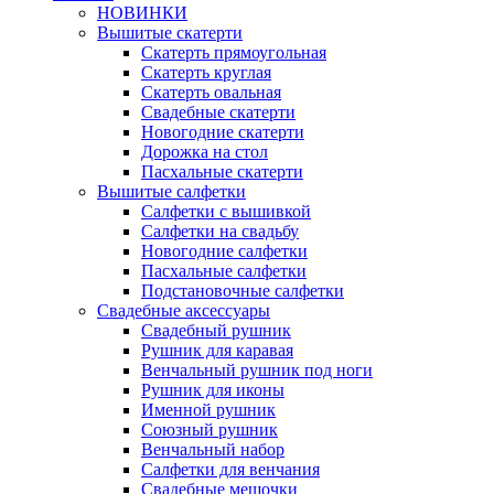
НОВИНКИ
Вышитые скатерти
Скатерть прямоугольная
Скатерть круглая
Скатерть овальная
Свадебные скатерти
Новогодние скатерти
Дорожка на стол
Пасхальные скатерти
Вышитые салфетки
Салфетки с вышивкой
Салфетки на свадьбу
Новогодние салфетки
Пасхальные салфетки
Подстановочные салфетки
Свадебные аксессуары
Свадебный рушник
Рушник для каравая
Венчальный рушник под ноги
Рушник для иконы
Именной рушник
Союзный рушник
Венчальный набор
Салфетки для венчания
Свадебные мешочки