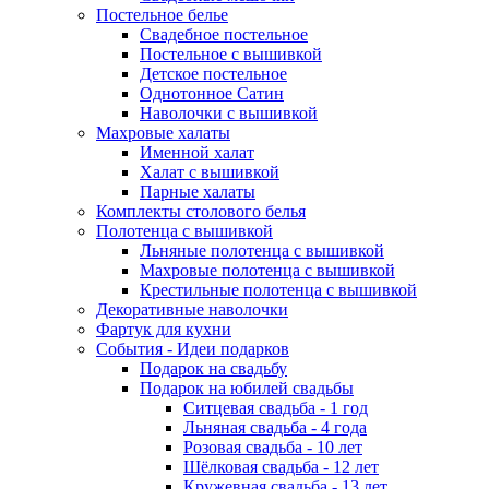
Постельное белье
Свадебное постельное
Постельное с вышивкой
Детское постельное
Однотонное Сатин
Наволочки с вышивкой
Махровые халаты
Именной халат
Халат с вышивкой
Парные халаты
Комплекты столового белья
Полотенца с вышивкой
Льняные полотенца с вышивкой
Махровые полотенца с вышивкой
Крестильные полотенца с вышивкой
Декоративные наволочки
Фартук для кухни
События - Идеи подарков
Подарок на свадьбу
Подарок на юбилей свадьбы
Ситцевая свадьба - 1 год
Льняная свадьба - 4 года
Розовая свадьба - 10 лет
Шёлковая свадьба - 12 лет
Кружевная свадьба - 13 лет